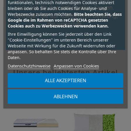
funktionalen, technisch notwendigen Cookies aktiviert
sich Zeit für Ihre individuellen Fragen.
bleiben oder ob Sie auch Cookies für Analyse- und
Werbezwecke zulassen möchten.
Bitte beachten Sie, dass
Vertrauen Sie auf kompetente Beratung,
Google die im Rahmen von reCAPTCHA gesetzten
die weiterhilft.
Cookies auch zu Werbezwecken verwenden kann.
Ihre Einwilligung können Sie jederzeit über den Link
"Cookie-Einstellungen" im unteren Bereich unserer
Webseite mit Wirkung für die Zukunft widerrufen oder
anpassen. So behalten Sie stets die Kontrolle über Ihre
Daten.
Datenschutzhinweise
Anpassen von Cookies
Unsere beliebtesten Artikel
ALLE AKZEPTIEREN
ABLEHNEN