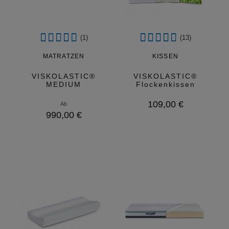
(1)
(13)
MATRATZEN
KISSEN
VISKOLASTIC®
VISKOLASTIC®
MEDIUM
Flockenkissen
Variante
109,00 €
Ab
auswählen
Variante
990,00 €
auswählen