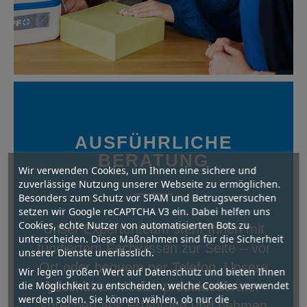
AUSFÜHRLICHE
BERATUNG
Wir verwenden Cookies, um Ihnen eine sichere und
zuverlässige Nutzung unserer Webseite zu ermöglichen.
Besonders zum Schutz vor SPAM und Betrugsversuchen
setzen wir Google reCAPTCHA V3 ein. Dabei helfen uns
Cookies, echte Nutzer von automatisierten Bots zu
Unser Expertenteam steht Ihnen mit
unterscheiden. Diese Maßnahmen sind für die Sicherheit
fundiertem Fachwissen zur Seite – vor
unserer Dienste unerlässlich.
Ort oder bequem per Telefon. Unsere
Wir legen großen Wert auf Datenschutz und bieten Ihnen
die Möglichkeit zu entscheiden, welche Cookies verwendet
geschulten Medizinprodukteberater
werden sollen. Sie können wählen, ob nur die
sprechen aus Erfahrung und nehmen