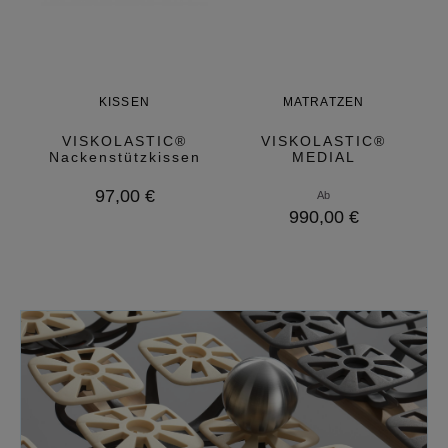
KISSEN
MATRATZEN
VISKOLASTIC®
VISKOLASTIC®
Nackenstützkissen
MEDIAL
Variante
97,00 €
Ab
auswählen
Variante
990,00 €
auswählen