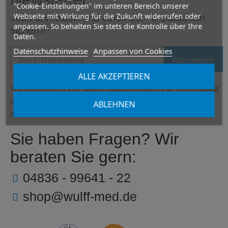
"Cookie-Einstellungen" im unteren Bereich unserer
Webseite mit Wirkung für die Zukunft widerrufen oder
Jetzt anmelden und einen 10,- € Gutschein
anpassen. So behalten Sie stets die Kontrolle über Ihre
sichern!
Daten.
Datenschutzhinweise
Anpassen von Cookies
Abonnieren
ALLE AKZEPTIEREN
Wir verarbeiten Ihre Daten ausschließlich zur Versendung
des Newsletters.
ABLEHNEN
Informationen zum Datenschutz finden Sie
hier
.
Sie haben Fragen? Wir
beraten Sie gern:
04836 - 99641 - 22
shop@wulff-med.de