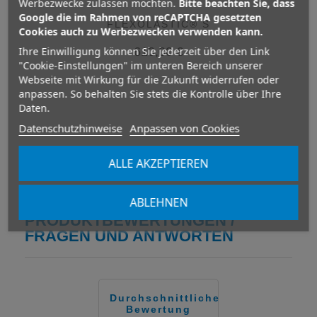
Werbezwecke zulassen möchten.
Bitte beachten Sie, dass
Google die im Rahmen von reCAPTCHA gesetzten
FLEXOLASTIC® S
Cookies auch zu Werbezwecken verwenden kann.
610,00 €
Ihre Einwilligung können Sie jederzeit über den Link
Variante auswählen
"Cookie-Einstellungen" im unteren Bereich unserer
Webseite mit Wirkung für die Zukunft widerrufen oder
anpassen. So behalten Sie stets die Kontrolle über Ihre
Daten.
Datenschutzhinweise
Anpassen von Cookies
ALLE AKZEPTIEREN
ABLEHNEN
PRODUKTBEWERTUNGEN /
FRAGEN UND ANTWORTEN
Durchschnittliche
Bewertung