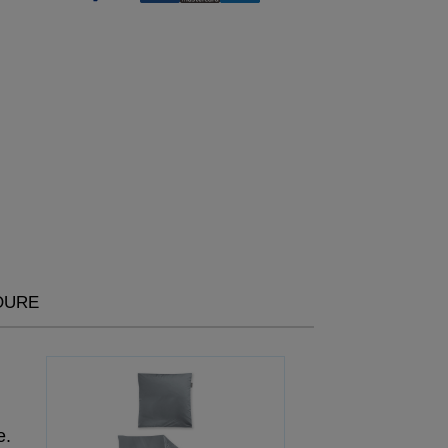
OURE
e.