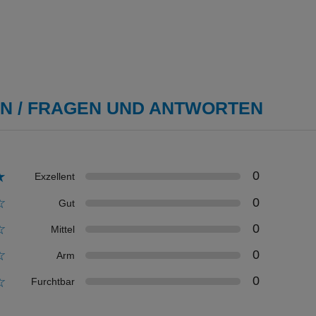
 / FRAGEN UND ANTWORTEN
★
0
Exzellent
☆
0
Gut
☆
0
Mittel
☆
0
Arm
☆
0
Furchtbar