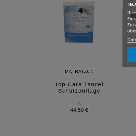
reC
Ihre
Eins
Zuku
über
Dat
MATRATZEN
Top Care Tencel
Schutzauflage
Ab
44,50 €
Variante auswählen