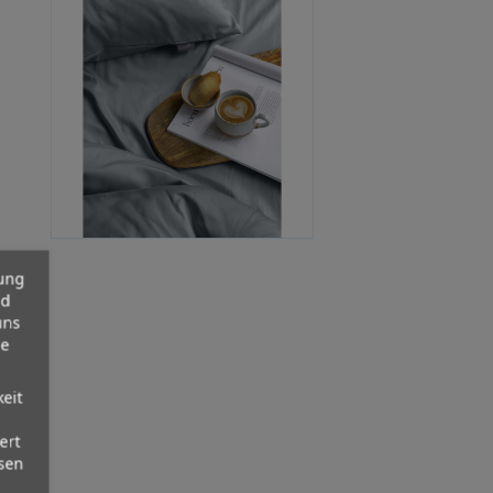
zung
nd
uns
se
eit
ert
ssen