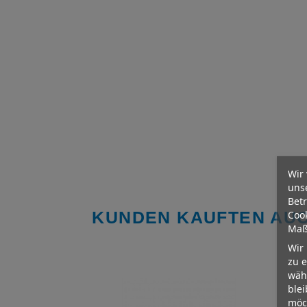
Wir
uns
Bet
KUNDEN KAUFTEN AU
Cook
Maßn
Wir 
zu e
wähl
blei
möc