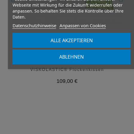
Webseite mit Wirkung für die Zukunft widerrufen oder
anpassen. So behalten Sie stets die Kontrolle über Ihre
Daten.
Datenschutzhinweise
Anpassen von Cookies
ALLE AKZEPTIEREN
(13)
ABLEHNEN
KISSEN
VISKOLASTIC® Flockenkissen
109,00 €
Variante auswählen