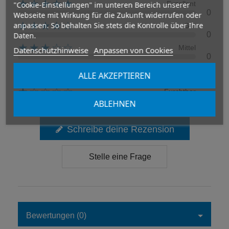
★★★★★
Exzellent
"Cookie-Einstellungen" im unteren Bereich unserer
0
Webseite mit Wirkung für die Zukunft widerrufen oder
★★★★☆
anpassen. So behalten Sie stets die Kontrolle über Ihre
Gut
0
Daten.
★★★☆☆
Mittel
Datenschutzhinweise
Anpassen von Cookies
0
★★☆☆☆
Arm
ALLE AKZEPTIEREN
0
★☆☆☆☆
Furchtbar
0
ABLEHNEN
Schreibe deine Rezension
Stelle eine Frage
Bewertungen (0)